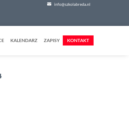
info@szkolabreda.nl
CE
KALENDARZ
ZAPISY
KONTAKT
4
4