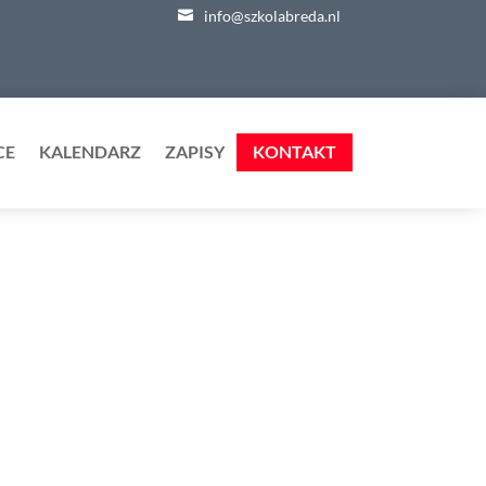
info@szkolabreda.nl
CE
KALENDARZ
ZAPISY
KONTAKT